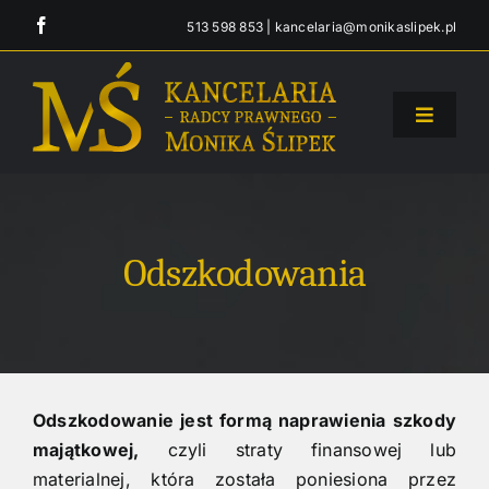
Przejdź
513 598 853
|
kancelaria@monikaslipek.pl
do
zawartości
Toggle
Navigati
Strona główna
Oferta
Odszkodowania
O Kancelarii
Blog
Odszkodowanie jest formą naprawienia szkody
majątkowej,
czyli straty finansowej lub
Kontakt
materialnej, która została poniesiona przez