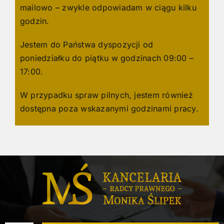
mailowo – zwykle odpowiadam w ciągu kilku
godzin.
Jestem do Państwa dyspozycji od
poniedziałku do piątku w godzinach 09:00 –
17:00.
W przypadku spraw pilnych, jestem również
dostępna poza wskazanymi godzinami pracy.