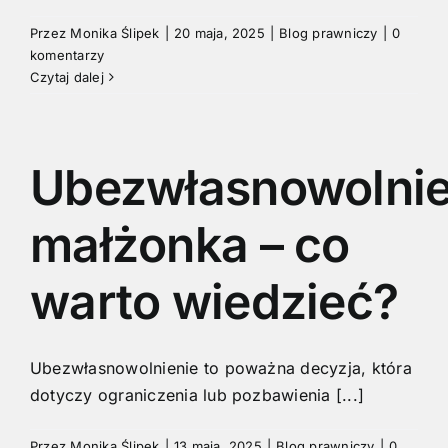
Przez
Monika Ślipek
|
20 maja, 2025
|
Blog prawniczy
|
0
komentarzy
Czytaj dalej
Ubezwłasnowolnie
małżonka – co
warto wiedzieć?
Ubezwłasnowolnienie to poważna decyzja, która
dotyczy ograniczenia lub pozbawienia [...]
Przez
Monika Ślipek
|
13 maja, 2025
|
Blog prawniczy
|
0