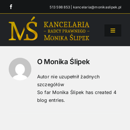
Przejdź
513 598 853
|
kancelaria@monikaslipek.pl
do
zawartości
Toggle
Navigati
Strona główna
O
Monika Ślipek
Oferta
Autor nie uzupełnił żadnych
O Kancelarii
szczegółów
So far Monika Ślipek has created 4
blog entries.
Blog
Kontakt