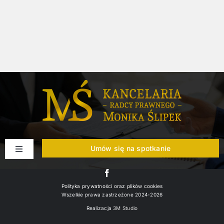
Umów się na spotkanie
Toggle
Navigation
Kompleksowa obsługa prawna firm
Polityka prywatności oraz plików cookies
Wszelkie prawa zastrzeżone 2024-2026
Upadłość konsumencka
Realizacja
3M Studio